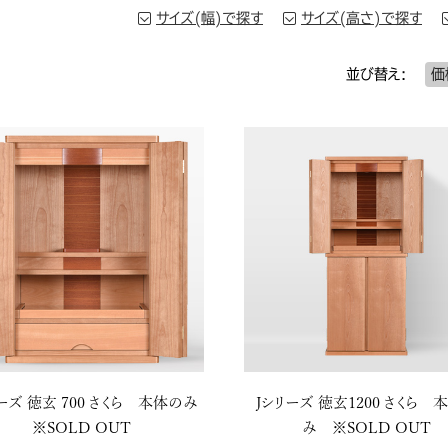
サイズ(幅)で探す
サイズ(高さ)で探す
40cm未満
50cm未満
並び替え:
価
40～45cm未満
50～90cm未満
45～50cm未満
90～130cm未満
50cm以上
130cm以上
ーズ 徳玄 700 さくら 本体のみ
Jシリーズ 徳玄1200 さくら 
※SOLD OUT
み ※SOLD OUT