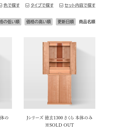
色で探す
タイプで探す
セット内容で探す
ナチュラル、チェリー
床に置く台付タイプ
格の低い順
価格の高い順
更新日順
商品名順
ブラウン、ダーク色
家具、台に置くタイプ
ブラック
コンパクトタイプ
その他
その他
本体の
Jシリーズ 徳玄1300 さくら 本体のみ
※SOLD OUT