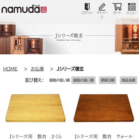
ログイン
マイペー
カート
メニュー
ジ
HOME
お仏壇
Jシリーズ徳玄
並び替え:
価格の低い順
価格の高い順
更新日順
商品名順
Ｊシリーズ用 敷台 さくら
Ｊシリーズ用 敷台 ウォール