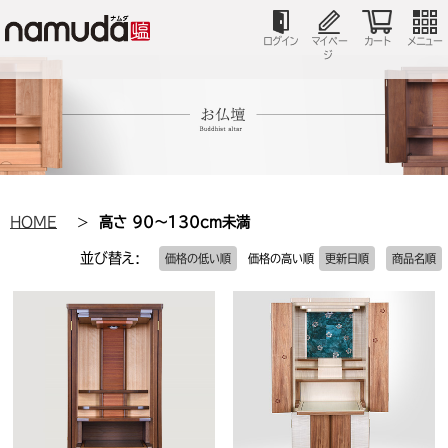
ログイン
マイペー
カート
メニュー
ジ
HOME
高さ 90～130cm未満
並び替え:
価格の低い順
価格の高い順
更新日順
商品名順