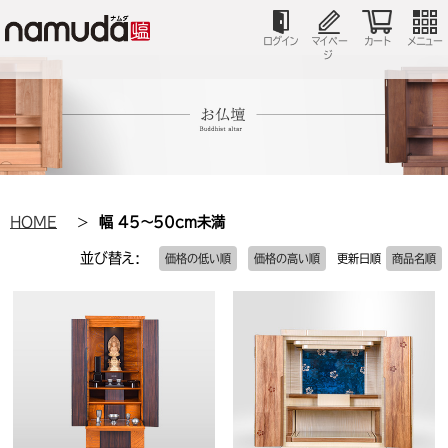
ログイン
マイペー
カート
メニュー
ジ
HOME
幅 45～50cm未満
並び替え:
価格の低い順
価格の高い順
更新日順
商品名順